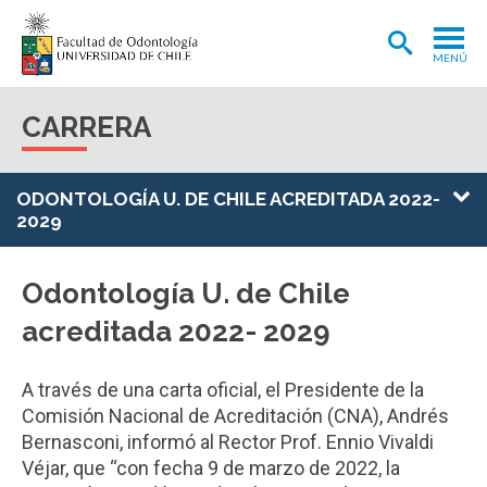
MENÚ
ADMISIÓN
CARRERA
CARRERA
POSTGRADOS Y POSTÍTULOS
ODONTOLOGÍA U. DE CHILE ACREDITADA 2022-
2029
INVESTIGACIÓN
EXTENSIÓN
Odontología U. de Chile
acreditada 2022- 2029
INTERNACIONAL
CLÍNICA ODONTOLÓGICA
A través de una carta oficial, el Presidente de la
Comisión Nacional de Acreditación (CNA), Andrés
BIBLIOTECA
Bernasconi, informó al Rector Prof. Ennio Vivaldi
FACULTAD
Véjar, que “con fecha 9 de marzo de 2022, la