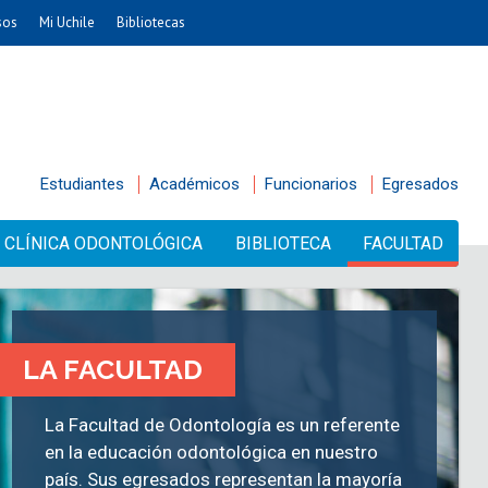
sos
Mi Uchile
Bibliotecas
Estudiantes
Académicos
Funcionarios
Egresados
CLÍNICA ODONTOLÓGICA
BIBLIOTECA
FACULTAD
LA FACULTAD
La Facultad de Odontología es un referente
en la educación odontológica en nuestro
país. Sus egresados representan la mayoría