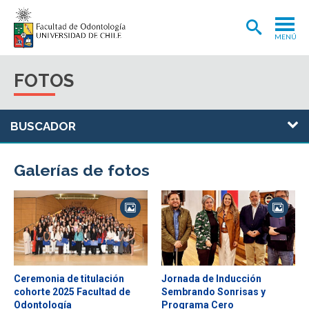
MENÚ
ADMISIÓN
FOTOS
CARRERA
POSTGRADOS Y POSTÍTULOS
INVESTIGACIÓN
Galerías de fotos
EXTENSIÓN
INTERNACIONAL
CLÍNICA ODONTOLÓGICA
BIBLIOTECA
Ceremonia de titulación
Jornada de Inducción
FACULTAD
cohorte 2025 Facultad de
Sembrando Sonrisas y
Odontología
Programa Cero