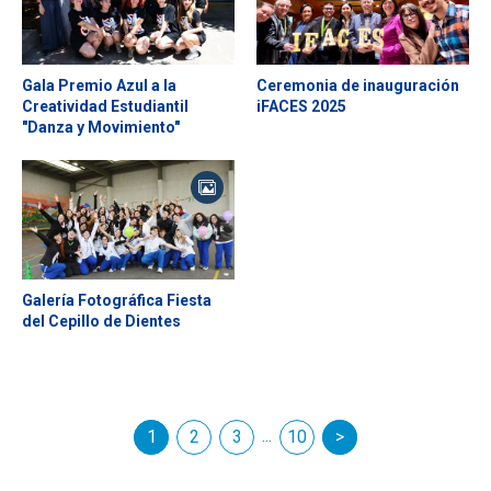
Gala Premio Azul a la
Ceremonia de inauguración
Creatividad Estudiantil
iFACES 2025
"Danza y Movimiento"
Galería Fotográfica Fiesta
del Cepillo de Dientes
...
1
2
3
siguiente
10