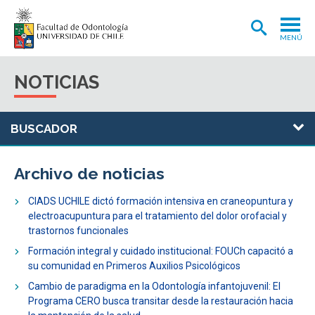
MENÚ
ADMISIÓN
NOTICIAS
CARRERA
POSTGRADOS Y POSTÍTULOS
INVESTIGACIÓN
Archivo de noticias
EXTENSIÓN
CIADS UCHILE dictó formación intensiva en craneopuntura y
INTERNACIONAL
electroacupuntura para el tratamiento del dolor orofacial y
trastornos funcionales
CLÍNICA ODONTOLÓGICA
Formación integral y cuidado institucional: FOUCh capacitó a
su comunidad en Primeros Auxilios Psicológicos
BIBLIOTECA
Cambio de paradigma en la Odontología infantojuvenil: El
FACULTAD
Programa CERO busca transitar desde la restauración hacia