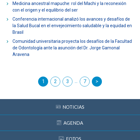
Medicina ancestral mapuche: rol del Machi y la reconexión
con el origen y el equilibrio del ser
Conferencia internacional analizó los avances y desafíos de
la Salud Bucal en el envejecimiento saludable y la equidad en
Brasil
Comunidad universitaria proyecta los desafíos de la Facultad
de Odontología ante la asunción del Dr. Jorge Gamonal
Aravena
...
1
2
3
siguiente
7
NOTICIAS
AGENDA
FOTOS