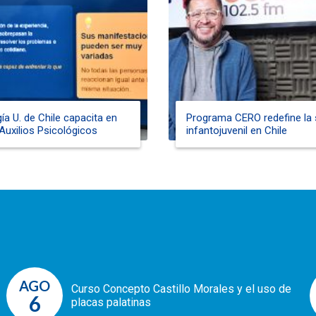
ía U. de Chile capacita en
Programa CERO redefine la 
Auxilios Psicológicos
infantojuvenil en Chile
AGO
Curso Concepto Castillo Morales y el uso de
6
placas palatinas