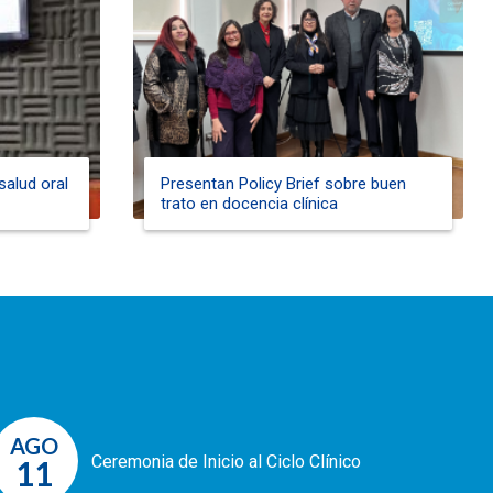
salud oral
Presentan Policy Brief sobre buen
trato en docencia clínica
AGO
Ceremonia de Inicio al Ciclo Clínico
11