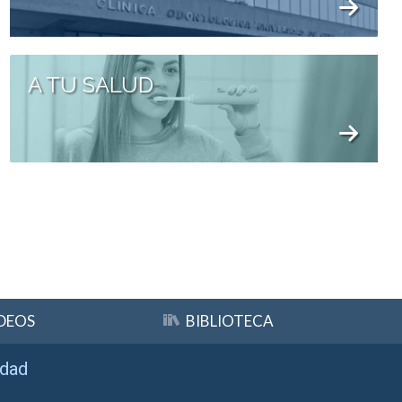
A TU SALUD
DEOS
BIBLIOTECA
idad