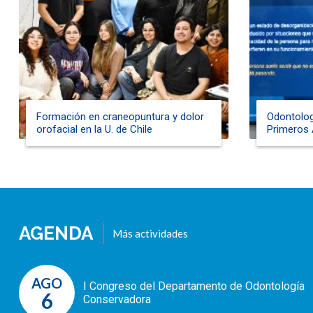
Formación en craneopuntura y dolor
Odontolog
orofacial en la U. de Chile
Primeros 
AGENDA
Más actividades
AGO
I Congreso del Departamento de Odontología
6
Conservadora