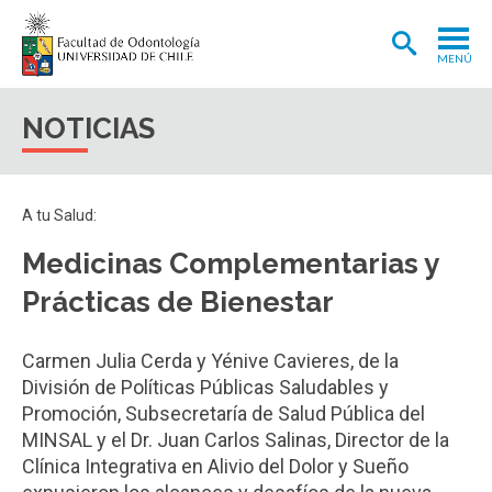
MENÚ
ADMISIÓN
NOTICIAS
CARRERA
POSTGRADOS Y POSTÍTULOS
A tu Salud:
INVESTIGACIÓN
Medicinas Complementarias y
EXTENSIÓN
Prácticas de Bienestar
INTERNACIONAL
Carmen Julia Cerda y Yénive Cavieres, de la
CLÍNICA ODONTOLÓGICA
División de Políticas Públicas Saludables y
Promoción, Subsecretaría de Salud Pública del
BIBLIOTECA
MINSAL y el Dr. Juan Carlos Salinas, Director de la
FACULTAD
Clínica Integrativa en Alivio del Dolor y Sueño