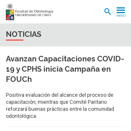
MENÚ
ADMISIÓN
NOTICIAS
CARRERA
POSTGRADOS Y POSTÍTULOS
Avanzan Capacitaciones COVID-
INVESTIGACIÓN
19 y CPHS inicia Campaña en
EXTENSIÓN
FOUCh
INTERNACIONAL
Positiva evaluación del alcance del proceso de
CLÍNICA ODONTOLÓGICA
capacitación; mientras que Comité Paritario
reforzará buenas prácticas entre la comunidad
BIBLIOTECA
odontológica.
FACULTAD