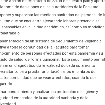
an de Acción del Ministerio de Salud de nuestro país y aport
 la toma de decisiones de las autoridades de la Facultad.
oponer y supervisar las medidas sanitarias del personal de l
cultad que se encuentra ejecutando labores presenciales
dispensables en la unidad académica, así como en modalida
 teletrabajo.
plementación de un sistema de Seguimiento de Vigilancia
tiva a toda la comunidad de la Facultad para tomar
nocimiento de personas afectadas por esta pandemia y su
tado de salud, de forma quincenal. Este seguimiento permi
alizar un diagnóstico de la realidad de cada estamento
iversitario, para prestar orientación a los miembros de
estra comunidad que se vean afectados, cuando lo sea
querido.
mar conocimiento y analizar los protocolos de higiene y
guridad emanados de la autoridad sanitaria y de la
iversidad.