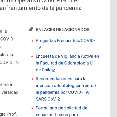
 Comité Operativo COVID-19 que
l enfrentamiento de la pandemia
ENLACES RELACIONADOS
a la
 (COVID-
Preguntas Frecuentes/COVID-
la
19
les, la
Encuesta de Vigilancia Activa en
 COVID 19
la Facultad de Odontología U.
de Chile
Recomendaciones para la
orme a
atención odontológica frente a
niversidad
la pandemia por COVID-19/
SARS CoV-2
Formulario de solicitud de
ía, Prof.
espacios físicos para