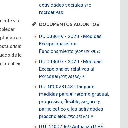
actividades sociales y/o
recreativas
mente vía
DOCUMENTOS ADJUNTOS
ablecer
DU 008649 - 2020 - Medidas
optadas en
Excepcionales de
esta crisis
Funcionamiento
(PDF, 358 KB)
tuado de la
DU 008607 - 2020 - Medidas
encuentran
Excepcionales relativas al
Personal
(PDF, 264 KB)
DU. N°0023148 - Dispone
medidas para el retorno gradual,
progresivo, flexible, seguro y
participatico a las actividades
presenciales
(PDF, 378 KB)
D.U. N°007069 Actualiza RIHS