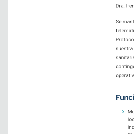
Dra. Ir
Se mant
telemát
Protoco
nuestra 
sanitari
conting
operativ
Func
Mo
lo
in