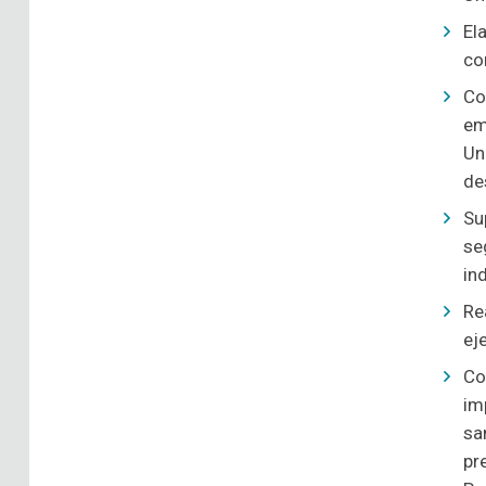
El
co
Co
em
Un
de
Su
se
in
Re
ej
Co
im
sa
pr