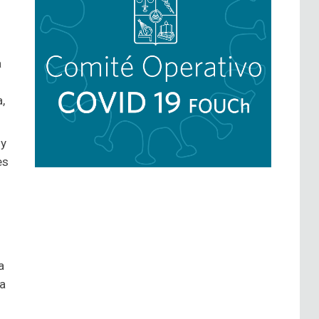
a
,
 y
es
a
la