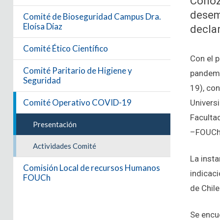
Conozc
desem
Comité de Bioseguridad Campus Dra.
Eloísa Díaz
declar
Comité Ético Científico
Con el p
Comité Paritario de Higiene y
pandemi
Seguridad
19), con
Comité Operativo COVID-19
Universi
Faculta
Presentación
–FOUCh,
Actividades Comité
La inst
Comisión Local de recursos Humanos
indicac
FOUCh
de Chile
Se encu