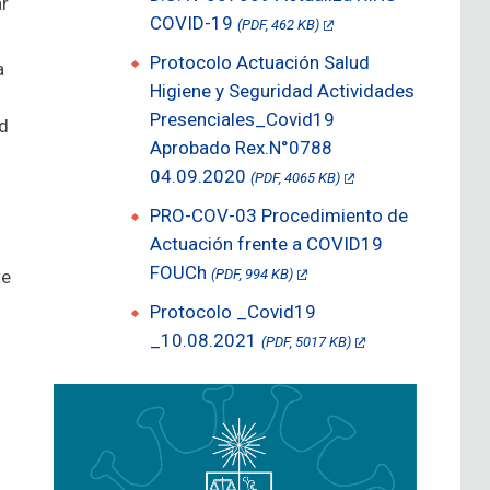
ar
COVID-19
(PDF, 462 KB)
Protocolo Actuación Salud
a
Higiene y Seguridad Actividades
Presenciales_Covid19
d
Aprobado Rex.N°0788
04.09.2020
(PDF, 4065 KB)
PRO-COV-03 Procedimiento de
Actuación frente a COVID19
FOUCh
te
(PDF, 994 KB)
Protocolo _Covid19
_10.08.2021
(PDF, 5017 KB)