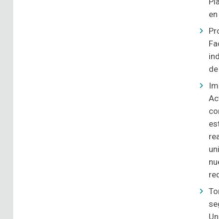
Pl
en
Pr
Fa
in
de
Im
Ac
co
es
re
un
nu
re
To
se
Un