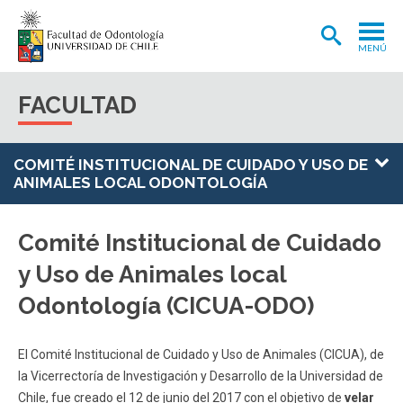
MENÚ
ADMISIÓN
FACULTAD
CARRERA
POSTGRADOS Y POSTÍTULOS
COMITÉ INSTITUCIONAL DE CUIDADO Y USO DE
ANIMALES LOCAL ODONTOLOGÍA
INVESTIGACIÓN
EXTENSIÓN
Comité Institucional de Cuidado
y Uso de Animales local
INTERNACIONAL
Odontología (CICUA-ODO)
CLÍNICA ODONTOLÓGICA
BIBLIOTECA
El Comité Institucional de Cuidado y Uso de Animales (CICUA), de
la Vicerrectoría de Investigación y Desarrollo de la Universidad de
FACULTAD
Chile, fue creado el 12 de junio del 2017 con el objetivo de
velar