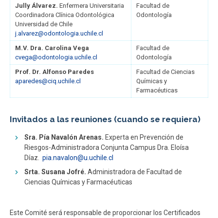
Jully Álvarez.
Enfermera Universitaria
Facultad de
Coordinadora Clínica Odontológica
Odontología
Universidad de Chile
j.alvarez@odontologia.uchile.cl
M.V. Dra. Carolina Vega
Facultad de
cvega@odontologia.uchile.cl
Odontología
Prof. Dr. Alfonso Paredes
Facultad de Ciencias
aparedes@ciq.uchile.cl
Químicas y
Farmacéuticas
Invitados a las reuniones (cuando se requiera)
Sra. Pía Navalón Arenas.
Experta en Prevención de
Riesgos-Administradora Conjunta Campus Dra. Eloísa
Díaz.
pia.navalon@u.uchile.cl
Srta. Susana Jofré.
Administradora de Facultad de
Ciencias Químicas y Farmacéuticas
Este Comité será responsable de proporcionar los Certificados