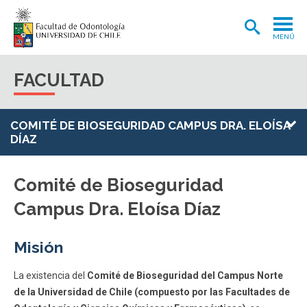
MENÚ
ADMISIÓN
FACULTAD
CARRERA
POSTGRADOS Y POSTÍTULOS
COMITÉ DE BIOSEGURIDAD CAMPUS DRA. ELOÍSA
DÍAZ
INVESTIGACIÓN
EXTENSIÓN
Comité de Bioseguridad
Campus Dra. Eloísa Díaz
INTERNACIONAL
CLÍNICA ODONTOLÓGICA
Misión
BIBLIOTECA
La existencia del
Comité de Bioseguridad del Campus Norte
FACULTAD
de la Universidad de Chile (compuesto por las Facultades de