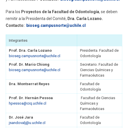
Para los
Proyectos de la Facultad de Odontología
, se deben
remitir a la Presidenta del Comité,
Dra. Carla Lozano.
Contacto:
bioseg.campusnorte@uchile.cl
Integrantes
Prof. Dra. Carla Lozano
Presidenta. Facultad de
bioseg.campusnorte@uchile.cl
Odontología
Prof. Dr. Mario Chiong
Secretario. Facultad de
bioseg.campusnorte@uchile.cl
Ciencias Químicas y
Farmacéuticas
Dra. Montserrat Reyes
Facultad de
Odontología
Prof. Dr. Hernán Pessoa
Facultad de Ciencias
hpessoa@ciq.uchile.cl
Químicas y
Farmacéuticas
Dr. José Jara
Facultad de
jsandovalj@u.uchile.cl
Odontología