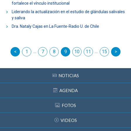
fortalece el vínculo institucional
Liderando la actualización en el estudio de glándulas salivales
y saliva
Dra. Nataly Cajas en La Fuente-Radio U. de Chile
...
...
erior
1
7
8
9
10
11
siguiente
15
NOTICIAS
AGENDA
FOTOS
VIDEOS