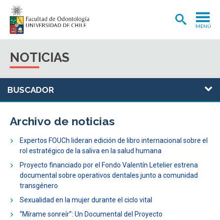
MENÚ
ADMISIÓN
NOTICIAS
CARRERA
POSTGRADOS Y POSTÍTULOS
INVESTIGACIÓN
Archivo de noticias
EXTENSIÓN
Expertos FOUCh lideran edición de libro internacional sobre el
INTERNACIONAL
rol estratégico de la saliva en la salud humana
Proyecto financiado por el Fondo Valentín Letelier estrena
CLÍNICA ODONTOLÓGICA
documental sobre operativos dentales junto a comunidad
transgénero
BIBLIOTECA
Sexualidad en la mujer durante el ciclo vital
FACULTAD
“Mírame sonreír”: Un Documental del Proyecto