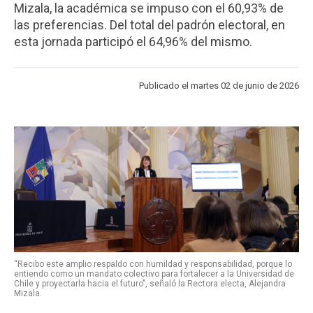
Mizala, la académica se impuso con el 60,93% de
ESTUDIANTES
ACADÉMICOS
las preferencias. Del total del padrón electoral, en
FUNCIONARIOS
EGRESADOS
esta jornada participó el 64,96% del mismo.
Publicado el martes 02 de junio de 2026
“Recibo este amplio respaldo con humildad y responsabilidad, porque lo
entiendo como un mandato colectivo para fortalecer a la Universidad de
Chile y proyectarla hacia el futuro", señaló la Rectora electa, Alejandra
Mizala.