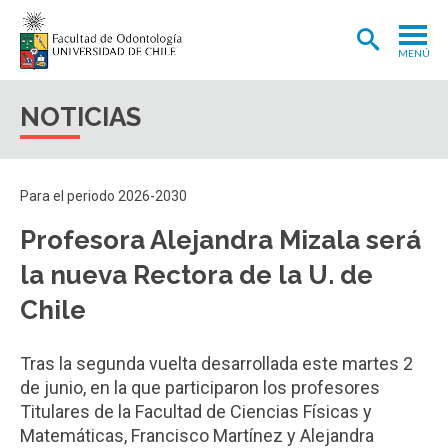
MENÚ
ADMISIÓN
NOTICIAS
CARRERA
POSTGRADOS Y POSTÍTULOS
Para el periodo 2026-2030
INVESTIGACIÓN
Profesora Alejandra Mizala será
EXTENSIÓN
la nueva Rectora de la U. de
INTERNACIONAL
Chile
CLÍNICA ODONTOLÓGICA
Tras la segunda vuelta desarrollada este martes 2
BIBLIOTECA
de junio, en la que participaron los profesores
Titulares de la Facultad de Ciencias Físicas y
FACULTAD
Matemáticas, Francisco Martínez y Alejandra