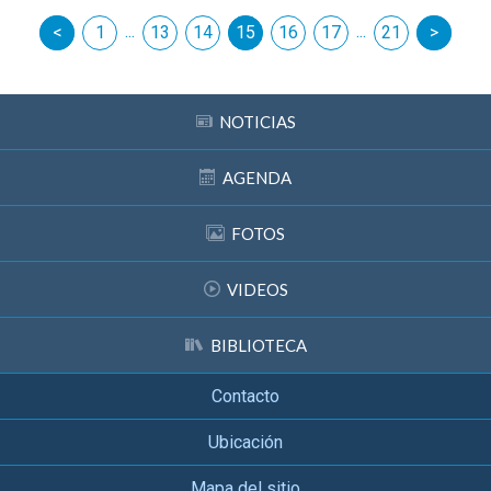
...
...
erior
1
13
14
15
16
17
siguiente
21
NOTICIAS
AGENDA
FOTOS
VIDEOS
BIBLIOTECA
Contacto
Ubicación
Mapa del sitio