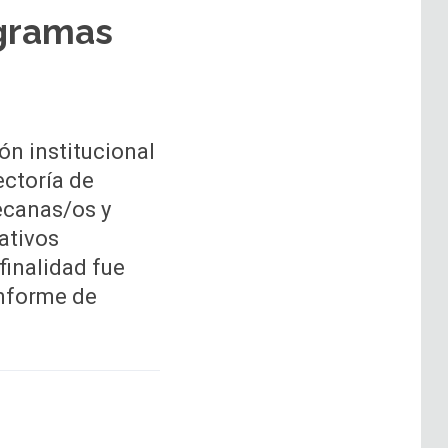
ogramas
ón institucional
ectoría de
ecanas/os y
ativos
finalidad fue
informe de