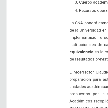
Cuerpo académi
Recursos opera
La CNA pondrá atenci
de la Universidad en
implementación efect
institucionales de c
equivalencia
es la c
de resultados previst
El vicerrector Claud
preparación para es
unidades académicas p
propuestos por la 
Académicos recopiló