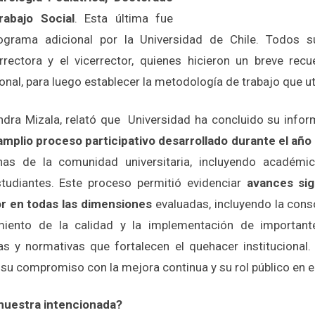
abajo Social
. Esta última fue
grama adicional por la Universidad de Chile. Todos su
rrectora y el vicerrector, quienes hicieron un breve rec
ional, para luego establecer la metodología de trabajo que ut
andra Mizala, relató que Universidad ha concluido su info
amplio proceso participativo desarrollado durante el año
s de la comunidad universitaria, incluyendo académicas
studiantes. Este proceso permitió evidenciar
avances sig
or en todas las dimensiones
evaluadas, incluyendo la cons
miento de la calidad y la implementación de important
icas y normativas que fortalecen el quehacer institucional.
su compromiso con la mejora continua y su rol público en el
 muestra intencionada?