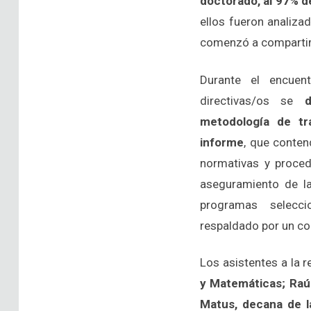
doctorado, al 97% d
ellos fueron analiza
comenzó a compartir
Durante el encuen
directivas/os se
metodología de tra
informe
, que conten
normativas y procedi
aseguramiento de la
programas selecc
respaldado por un co
Los asistentes a la 
y Matemáticas; Raúl
Matus, decana de l