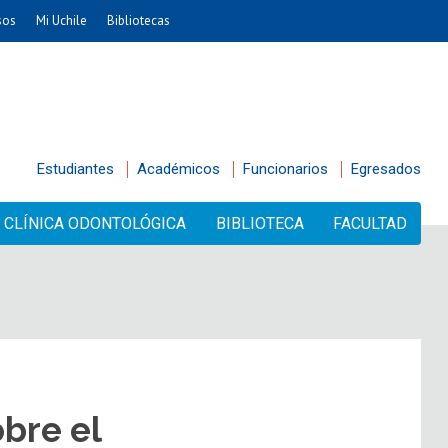
sos
Mi Uchile
Bibliotecas
Estudiantes
Académicos
Funcionarios
Egresados
CLÍNICA ODONTOLÓGICA
BIBLIOTECA
FACULTAD
bre el