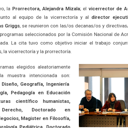
yo, la
Prorrectora, Alejandra Mizala
; el
vicerrector de 
junto al equipo de la vicerrectoría y al
director ejecut
as Griggs
, se reunieron con las/os decanas/os y directivas
 programas seleccionados por la Comisión Nacional de Acr
ada. La cita tuvo como objetivo iniciar el trabajo conjun
la vicerrectoría y la prorrectoría.
gramas elegidos aleatoriamente
a muestra intencionada son:
, Diseño, Geografía, Ingeniería
ogía, Pedagogía en Educación
uras científico humanistas,
Derecho, Doctorado en
egocios, Magister en Filosofía,
urología Pediátrica, Doctorado