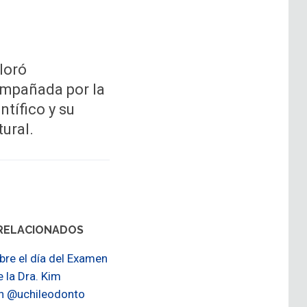
loró
ompañada por la
ntífico y su
ural.
RELACIONADOS
sobre el día del Examen
e la Dra. Kim
n @uchileodonto