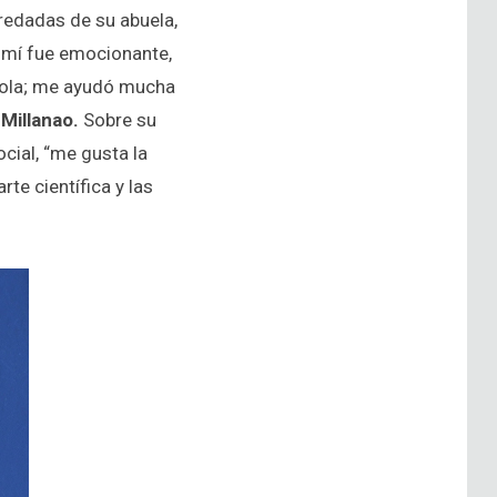
eredadas de su abuela,
a mí fue emocionante,
o sola; me ayudó mucha
 Millanao.
Sobre su
cial, “me gusta la
rte científica y las