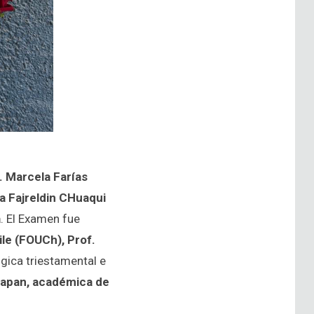
a. Marcela Farías
a Fajreldin CHuaqui
a
. El Examen fue
ile (FOUCh), Prof.
ica triestamental e
hapan, académica de