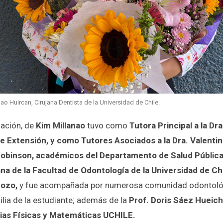
ao Huircan, Cirujana Dentista de la Universidad de Chile.
gación, de
Kim Millanao
tuvo como
Tutora Principal a la Dr
e Extensión, y como Tutores Asociados a la Dra. Valentin
Robinson, académicos del Departamento de Salud Públic
na de la Facultad de Odontología de la Universidad de Ch
Bozo,
y fue acompañada por numerosa comunidad odontológ
ilia de la estudiante; además de la
Prof. Doris Sáez Hueic
cias Físicas y Matemáticas UCHILE.