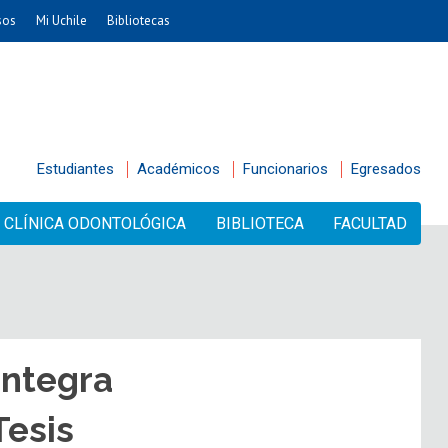
sos
Mi Uchile
Bibliotecas
Estudiantes
Académicos
Funcionarios
Egresados
CLÍNICA ODONTOLÓGICA
BIBLIOTECA
FACULTAD
integra
Tesis