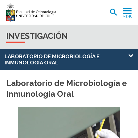
MENÚ
ADMISIÓN
INVESTIGACIÓN
CARRERA
POSTGRADOS Y POSTÍTULOS
LABORATORIO DE MICROBIOLOGÍA E
INMUNOLOGÍA ORAL
INVESTIGACIÓN
EXTENSIÓN
Laboratorio de Microbiología e
Inmunología Oral
INTERNACIONAL
CLÍNICA ODONTOLÓGICA
BIBLIOTECA
FACULTAD