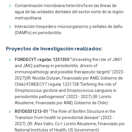
Contaminación microbiana heterótrofa en las líneas de
agua de las unidades dentales del sector norte de la región
metropolitana
Interacción hospedero-microorganismo y señales de daño
(DAMPs) en periodontitis
Proyectos de Investigación realizados:
FONDECYT regular 1231350
“Unraveling the role of JAK1
and JAK2 pathway in periodontitis: drivers of
immunopathology and possible therapeutic targets” (2023 -
2027)(IR: Nicolás Dutzan, Financiado por ANID, Gobierno de
Chile)•FONDECYT regular 1231728 “Defining the role of
Streptococcus gordonii and Streptococcus sanguinis in
periodontitis pathogenesis” (2023 - 2027) (IR: Loreto
Abusleme, Financiado por ANID, Gobierno de Chile)
R01DE031213-01
“The Role of Biofilm Structure in the
Transition from health to periodontal disease” (2022 -
2027). (IR: Alex Valm, Co-I: Loreto Abusleme, Financiado por
National Institutes of Health, US Government)