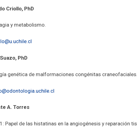
do Criollo, PhD
gia y metabolismo.
llo@u.uchile.cl
 Suazo, PhD
ogía genética de malformaciones congénitas craneofaciales
o@odontologia.uchile.cl
te A. Torres
 Papel de las histatinas en la angiogénesis y reparación tis