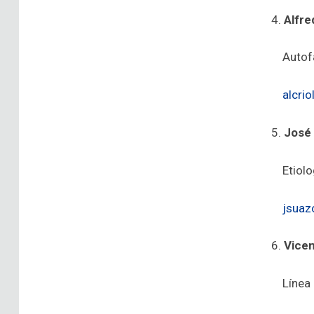
4.
Alfre
Autofa
alcrio
5.
José
Etiol
jsuaz
6.
Vicen
Línea 1: