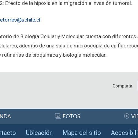
 Efecto de la hipoxia en la migración e invasión tumoral.
tetorres@uchile.cl
atorio de Biología Celular y Molecular cuenta con diferentes 
celulares, además de una sala de microscopía de epifluores
 rutinarias de bioquímica y biología molecular.
Compartir:
ENDA
FOTOS
VI
ntacto
Ubicación
Mapa del sitio
Accesibil