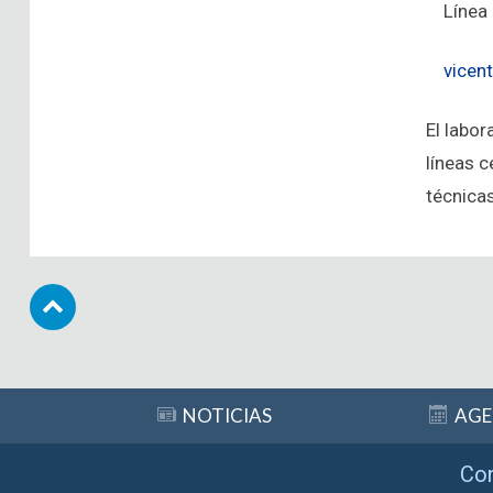
Línea 2:
vicen
El labor
líneas 
técnicas
Subir
NOTICIAS
AG
Co