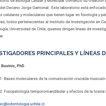
atorio de Biología Celular y Molecular comenzó su creación 
 del Decano Jorge Gamonal. Este laboratorio está enfocado 
 celulares y moleculares que tienen lugar en fisiología y p
les, todos pertenecientes al Instituto de Investigación en C
gía, Universidad de Chile, quienes dirigen líneas de investig
ar.
STIGADORES PRINCIPALES Y LÍNEAS 
 Buvinic, PhD
: Bases moleculares de la comunicación cruzada músculo
: Fisiopatología temporomandibular y efectos de la toxina b
nic@odontologia.uchile.cl