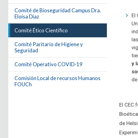
Comité de Bioseguridad Campus Dra.
El
Eloísa Díaz
Un
Comité Ético Científico
in
la
Comité Paritario de Higiene y
vi
Seguridad
ti
y 
Comité Operativo COVID-19
so
Comisión Local de recursos Humanos
de
FOUCh
El CEC f
Bioética
de Helsi
Experim