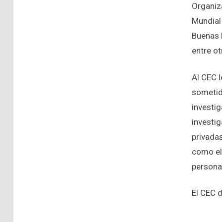
Organiz
Mundial
Buenas 
entre ot
Al CEC l
sometid
investi
investig
privadas
como el
personal
El CEC 