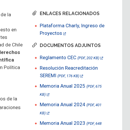
ENLACES RELACIONADOS
 de la
Plataforma Charly, Ingreso de
uesto en
Proyectos
ntes
ad de Chile
DOCUMENTOS ADJUNTOS
 derechos
Reglamento CEC
(PDF, 202 KB)
ntífica
n Política
Resolución Reacreditación
SEREMI
(PDF, 176 KB)
Memoria Anual 2025
(PDF, 675
KB)
os de la
Memoria Anual 2024
(PDF, 401
laraciones
KB)
Memoria Anual 2023
(PDF, 648