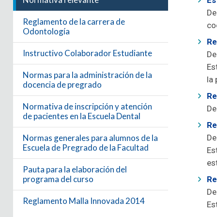
Es
De
Reglamento de la carrera de
co
Odontología
Re
Instructivo Colaborador Estudiante
De
Es
Normas para la administración de la
la
docencia de pregrado
Re
Normativa de inscripción y atención
De
de pacientes en la Escuela Dental
Re
Normas generales para alumnos de la
De
Escuela de Pregrado de la Facultad
Es
es
Pauta para la elaboración del
programa del curso
Re
De
Reglamento Malla Innovada 2014
Es