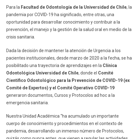
ESTUDIANTES
ACADÉMICOS
Para la
Facultad de Odontología de la Universidad de Chile
, la
pandemia por COVID-19 ha significado, entre otras, una
FUNCIONARIOS
EGRESADOS
oportunidad para desarrollar conocimiento y contribuir a la
prevención, el manejo y la gestión de la salud oral en medio de la
crisis sanitaria.
Dada la decisión de mantener la atención de Urgencia a los
pacientes institucionales, desde marzo de 2020 a la fecha, se ha
posibilitado una trayectoria de aprendizajes en la
Clínica
Odontológica Universidad de Chile
, donde el
Comité
Científico Odontológico para la Prevención de COVID-19 (ex
Comité de Expertos) y el Comité Operativo COVID-19
generaron documentos, Cursos y Protocolos ad hoc a la
emergencia sanitaria.
Nuestra Unidad Académica “ha acumulado un importante
cuerpo de conocimiento y procedimientos en el contexto de
pandemia, desarrollando un inmenso número de Protocolos,
quizás como nunca antes, que vienen a regular las actividades