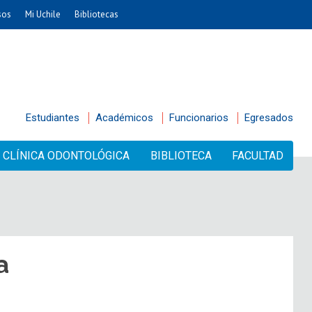
sos
Mi Uchile
Bibliotecas
Estudiantes
Académicos
Funcionarios
Egresados
CLÍNICA ODONTOLÓGICA
BIBLIOTECA
FACULTAD
a