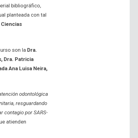
ial bibliográfico,
ual planteada con tal
 Ciencias
urso son la
Dra.
, Dra. Patricia
ada Ana Luisa Neira,
 atención odontológica
nitaria, resguardando
itar contagio por SARS-
que atienden