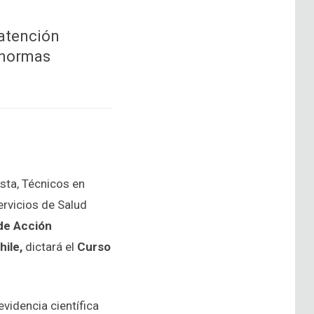
atención
s normas
sta, Técnicos en
rvicios de Salud
de Acción
hile,
dictará el
Curso
evidencia científica