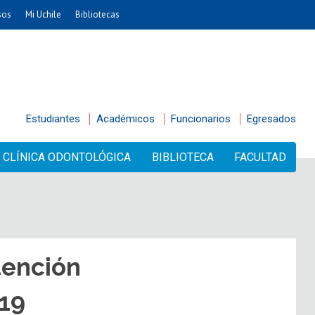
sos
Mi Uchile
Bibliotecas
Estudiantes
Académicos
Funcionarios
Egresados
CLÍNICA ODONTOLÓGICA
BIBLIOTECA
FACULTAD
tención
19