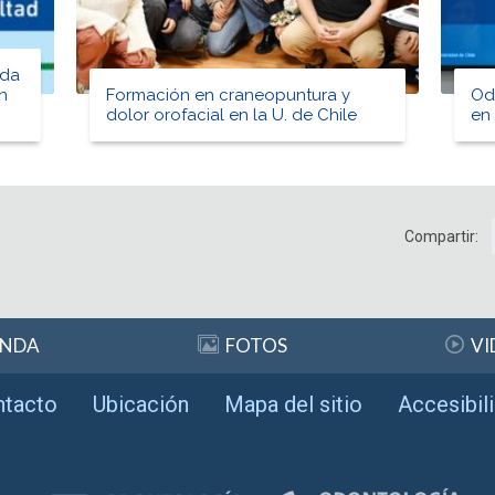
 da
n
Formación en craneopuntura y
Od
dolor orofacial en la U. de Chile
en 
Compartir:
ENDA
FOTOS
VI
ntacto
Ubicación
Mapa del sitio
Accesibil