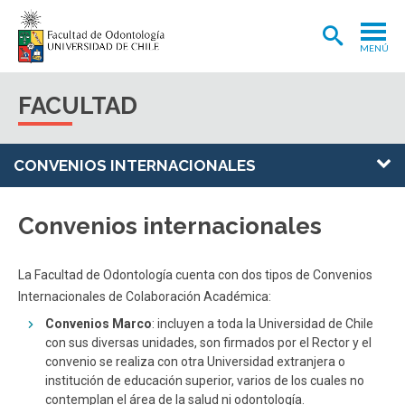
MENÚ
ADMISIÓN
FACULTAD
CARRERA
POSTGRADOS Y POSTÍTULOS
CONVENIOS INTERNACIONALES
INVESTIGACIÓN
Convenios internacionales
EXTENSIÓN
INTERNACIONAL
La Facultad de Odontología cuenta con dos tipos de Convenios
Internacionales de Colaboración Académica:
CLÍNICA ODONTOLÓGICA
Convenios Marco
: incluyen a toda la Universidad de Chile
con sus diversas unidades, son firmados por el Rector y el
BIBLIOTECA
convenio se realiza con otra Universidad extranjera o
FACULTAD
institución de educación superior, varios de los cuales no
contemplan el área de la salud ni odontología.