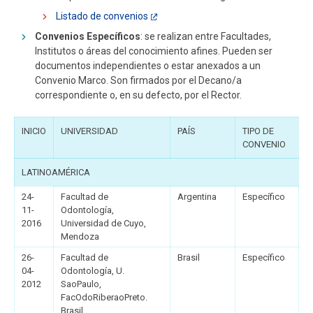
ESTUDIANTES
ACADÉMICOS
Listado de convenios
FUNCIONARIOS
EGRESADOS
Convenios Específicos
: se realizan entre Facultades,
Institutos o áreas del conocimiento afines. Pueden ser
documentos independientes o estar anexados a un
Convenio Marco. Son firmados por el Decano/a
correspondiente o, en su defecto, por el Rector.
INICIO
UNIVERSIDAD
PAÍS
TIPO DE
CONVENIO
LATINOAMÉRICA
24-
Facultad de
Argentina
Específico
11-
Odontología,
2016
Universidad de Cuyo,
Mendoza
26-
Facultad de
Brasil
Específico
04-
Odontología, U.
2012
SaoPaulo,
FacOdoRiberaoPreto.
Brasil