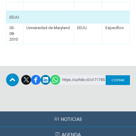
EEUU
03-
Universidad de Maryland
EEUU
Específico
08-
2010
https://uchile.cl/o171785
COPIAR
Subir
NOTICIAS
AGENDA