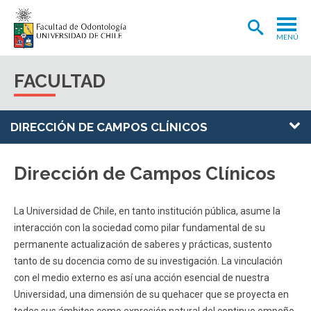
MENÚ
ADMISIÓN
FACULTAD
CARRERA
POSTGRADOS Y POSTÍTULOS
DIRECCIÓN DE CAMPOS CLÍNICOS
INVESTIGACIÓN
Dirección de Campos Clínicos
EXTENSIÓN
INTERNACIONAL
La Universidad de Chile, en tanto institución pública, asume la
interacción con la sociedad como pilar fundamental de su
CLÍNICA ODONTOLÓGICA
permanente actualización de saberes y prácticas, sustento
tanto de su docencia como de su investigación. La vinculación
BIBLIOTECA
con el medio externo es así una acción esencial de nuestra
FACULTAD
Universidad, una dimensión de su quehacer que se proyecta en