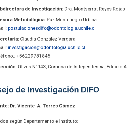
bdirectora de Investigación:
Dra. Montserrat Reyes Rojas
esora Metodológica:
Paz Montenegro Urbina
ail:
postulacionesdifo@odontologia.uchile.cl
cretaria:
Claudia González Vergara
ail:
investigacion@odontologia.uchile
.cl
léfono.: +56229781845
rección:
Olivos N°943, Comuna de Independencia, Edificio Adm
ejo de Investigación DIFO
nte: Dr. Vicente A. Torres Gómez
dos según Departamento e Instituto: