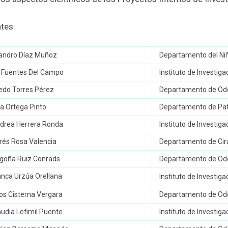
ntes:
jandro Díaz Muñoz
Departamento del Niñ
r Fuentes Del Campo
Instituto de Investig
redo Torres Pérez
Departamento de Odo
a Ortega Pinto
Departamento de Pato
ndrea Herrera Ronda
Instituto de Investig
rés Rosa Valencia
Departamento de Ciru
egoña Ruiz Conrads
Departamento de Odo
anca Urzúa Orellana
Instituto de Investig
los Cisterna Vergara
Departamento de Odo
audia Lefimil Puente
Instituto de Investig