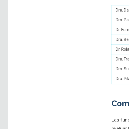
Dra. Da
Dra. Pa
Dr. Fe
Dra. B
Dr. Rol
Dra. F
Dra. S
Dra. Pi
Comi
Las fun
evaluar 