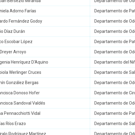
stian Bersezio Miranda
Departamento de Odo
niela Adorno Farías
Departamento de Pato
uardo Fernández Godoy
Departamento de Odo
lio Díaz Durán
Departamento de Odo
ico Escobar López
Departamento de Pato
k Dreyer Arroyo
Departamento de Odo
ugenia Henríquez D'Aquino
Departamento del Niñ
biola Werlinger Cruces
Departamento de Sal
rmín González Bergas
Departamento de Odo
rancisca Donoso Hofer
Departamento de Ciru
ancisca Sandoval Valdés
Departamento de Odo
na Pennacchiotti Vidal
Departamento de Pato
ías Ríos Erazo
Departamento de Sal
nzalo Rodríguez Martínez
Departamento de Odo