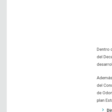
Dentro d
del Dec
desarrol
Además, 
del Cons
de Odon
plan Est
Di