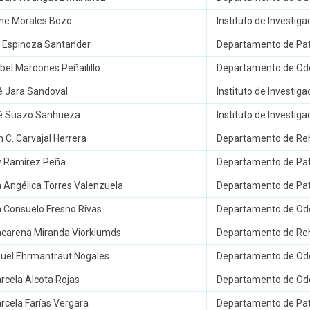
ene Morales Bozo
Instituto de Investig
is Espinoza Santander
Departamento de Pato
abel Mardones Peñailillo
Departamento de Odo
é Jara Sandoval
Instituto de Investig
sé Suazo Sanhueza
Instituto de Investig
n C. Carvajal Herrera
Departamento de Reha
ly Ramírez Peña
Departamento de Pato
a Angélica Torres Valenzuela
Departamento de Pato
a Consuelo Fresno Rivas
Departamento de Odo
acarena Miranda Viorklumds
Departamento de Reha
nuel Ehrmantraut Nogales
Departamento de Odo
rcela Alcota Rojas
Departamento de Odo
rcela Farías Vergara
Departamento de Pato