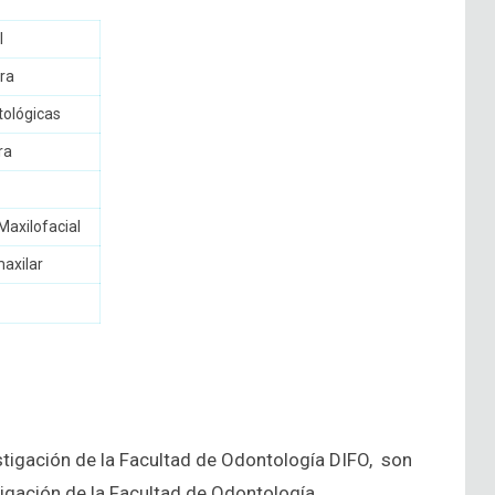
l
ra
tológicas
ra
Maxilofacial
axilar
stigación de la Facultad de Odontología DIFO, son
tigación de la Facultad de Odontología.