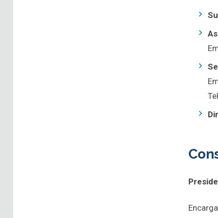
Su
As
Em
Se
Em
Te
Di
Cons
Preside
Encarga