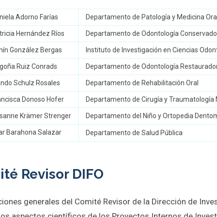
niela Adorno Farías
Departamento de Patología y Medicina Ora
tricia Hernández Ríos
Departamento de Odontología Conservado
rmín González Bergas
Instituto de Investigación en Ciencias Odon
egoña Ruiz Conrads
Departamento de Odontología Restaurado
ando Schulz Rosales
Departamento de Rehabilitación Oral
rancisca Donoso Hofer
Departamento de Cirugía y Traumatología 
usanne Krämer Strenger
Departamento del Niño y Ortopedia Dentom
lar Barahona Salazar
Departamento de Salud Pública
té Revisor DIFO
ciones generales del Comité Revisor de la Dirección de Inve
los aspectos científicos de los Proyectos Internos de Inves