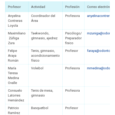
Profesor
Actividad
Profesión
Correo electrónico
Anyelina
Coordinador del
Profesora
anyelinacontreras@
Contreras
Área
Loyola
Maximiliano
Taekwondo,
Psicólogo/
mzuniga@odontolog
Zúñiga
gImnasio, ajedrez
Preparador
Zura
fisico
Felipe
Tenis, gimnasio,
Profesor
faraya@odontologi
Araya
acondicionamiento
Román
físico
María
Voleibol
Profesora
mmedina@odontolo
Teresa
Medina
Ovalle
Consuelo
Tenis de mesa,
Profesora
Latorres
gimnasio
Hernández
Patricio
Basquetbol
Profesor
Ramírez