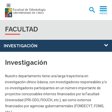
MENÚ
ADMISIÓN
FACULTAD
CARRERA
POSTGRADOS Y POSTÍTULOS
INVESTIGACIÓN
INVESTIGACIÓN
Investigación
EXTENSIÓN
INTERNACIONAL
Nuestro departamento tiene una larga trayectoria en
investigación clínico-básica, con investigadores responsables y/o
CLÍNICA ODONTOLÓGICA
co-investigadores participantes en un número importante de
proyectos concursables internos financiados por la Facultad-
BIBLIOTECA
Universidad (PRI-ODO, FIOUCH, etc.), así como externos
FACULTAD
financiados por agencias gubernamentales (FONDECYT, FONIS,