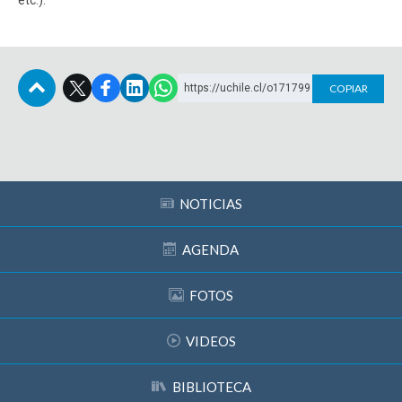
etc.).
ESTUDIANTES
ACADÉMICOS
FUNCIONARIOS
EGRESADOS
https://uchile.cl/o171799
COPIAR
Subir
NOTICIAS
AGENDA
FOTOS
VIDEOS
BIBLIOTECA