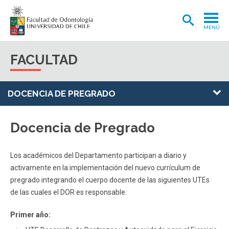
MENÚ
ADMISIÓN
FACULTAD
CARRERA
POSTGRADOS Y POSTÍTULOS
DOCENCIA DE PREGRADO
INVESTIGACIÓN
Docencia de Pregrado
EXTENSIÓN
INTERNACIONAL
Los académicos del Departamento participan a diario y
activamente en la implementación del nuevo currículum de
CLÍNICA ODONTOLÓGICA
pregrado integrando el cuerpo docente de las siguientes UTEs
de las cuales el DOR es responsable:
BIBLIOTECA
Primer año:
FACULTAD