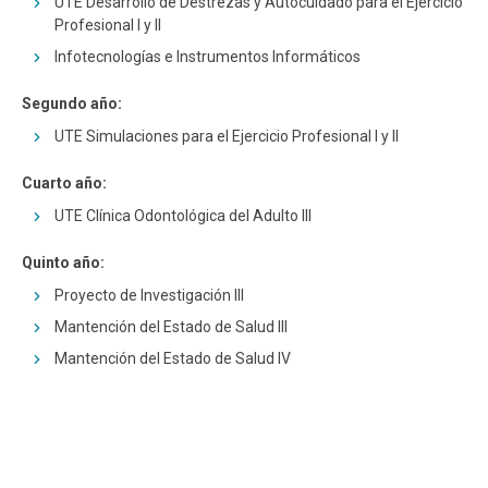
UTE Desarrollo de Destrezas y Autocuidado para el Ejercicio
ESTUDIANTES
ACADÉMICOS
Profesional I y II
Infotecnologías e Instrumentos Informáticos
FUNCIONARIOS
EGRESADOS
Segundo año:
UTE Simulaciones para el Ejercicio Profesional I y II
Cuarto año:
UTE Clínica Odontológica del Adulto III
Quinto año:
Proyecto de Investigación III
Mantención del Estado de Salud III
Mantención del Estado de Salud IV