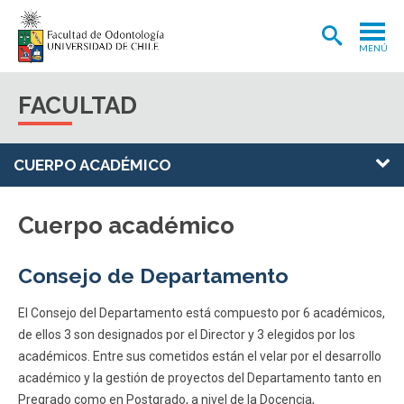
MENÚ
ADMISIÓN
FACULTAD
CARRERA
POSTGRADOS Y POSTÍTULOS
CUERPO ACADÉMICO
INVESTIGACIÓN
Cuerpo académico
EXTENSIÓN
Consejo de Departamento
INTERNACIONAL
CLÍNICA ODONTOLÓGICA
El Consejo del Departamento está compuesto por 6 académicos,
de ellos 3 son designados por el Director y 3 elegidos por los
BIBLIOTECA
académicos. Entre sus cometidos están el velar por el desarrollo
académico y la gestión de proyectos del Departamento tanto en
FACULTAD
Pregrado como en Postgrado, a nivel de la Docencia,