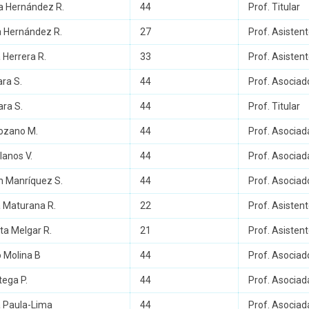
a Hernández R.
44
Prof. Titular
a Hernández R.
27
Prof. Asisten
 Herrera R.
33
Prof. Asisten
ra S.
44
Prof. Asociad
ara S.
44
Prof. Titular
Lozano M.
44
Prof. Asociad
lanos V.
44
Prof. Asociad
 Manríquez S.
44
Prof. Asociad
 Maturana R.
22
Prof. Asisten
a Melgar R.
21
Prof. Asisten
 Molina B
44
Prof. Asociad
tega P.
44
Prof. Asociad
 Paula-Lima
44
Prof. Asociad