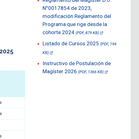
Reglamento del Magíster D.U.
N°0017854 de 2023,
modificación Reglamento del
Programa que rige desde la
cohorte 2024
(PDF, 879 KB)
Listado de Cursos 2025
(PDF, 194
 2025
KB)
Instructivo de Postulación de
Magíster 2026
(PDF, 1366 KB)
a
a
te
a