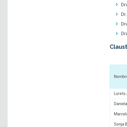
Dr
Dr
Dr
Dr
Claus
Nombr
Loreto
Daniela
Marcela
Sonja B