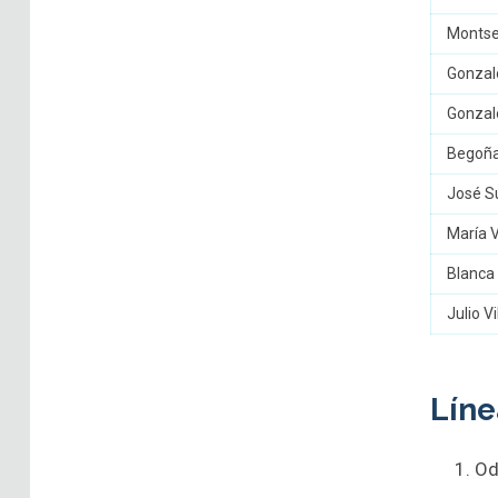
Montse
Gonzalo
Gonzal
Begoña
José S
María V
Blanca
Julio V
Líne
Od