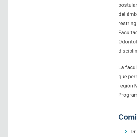
postulan
del ámbi
restrin
Facultad
Odontol
discipli
La facu
que per
región M
Progra
Comi
Dr.