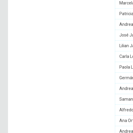
Marcel
Patrici
Andrea
José Ja
Lilian J
Carla 
Paola L
Germán
Andrea
Samant
Alfredo
Ana Or
Andrea