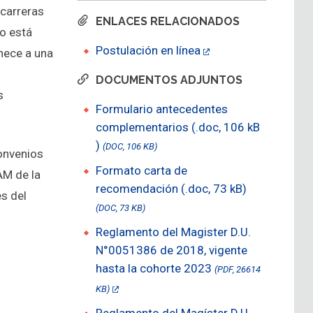
 carreras
ENLACES RELACIONADOS
no está
Postulación en línea
nece a una
DOCUMENTOS ADJUNTOS
s
Formulario antecedentes
complementarios (.doc, 106 kB
)
(DOC, 106 KB)
convenios
Formato carta de
AM de la
recomendación (.doc, 73 kB)
es del
(DOC, 73 KB)
Reglamento del Magister D.U.
N°0051386 de 2018, vigente
hasta la cohorte 2023
(PDF, 26614
KB)