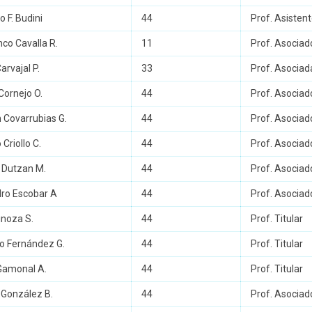
o F. Budini
44
Prof. Asisten
nco Cavalla R.
11
Prof. Asociad
arvajal P.
33
Prof. Asociad
Cornejo O.
44
Prof. Asociad
n Covarrubias G.
44
Prof. Asociad
 Criollo C.
44
Prof. Asociad
s Dutzan M.
44
Prof. Asociad
dro Escobar A
44
Prof. Asociad
pinoza S.
44
Prof. Titular
o Fernández G.
44
Prof. Titular
Gamonal A.
44
Prof. Titular
 González B.
44
Prof. Asociad