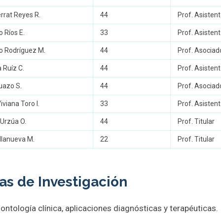
rrat Reyes R.
44
Prof. Asisten
 Ríos E.
33
Prof. Asisten
o Rodríguez M.
44
Prof. Asociad
 Ruíz C.
44
Prof. Asisten
uazo S.
44
Prof. Asociad
iviana Toro I.
33
Prof. Asisten
 Urzúa O.
44
Prof. Titular
illanueva M.
22
Prof. Titular
as de Investigación
ontología clínica, aplicaciones diagnósticas y terapéuticas.