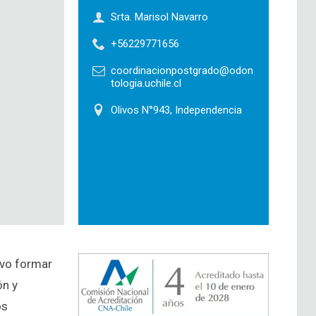
Srta. Marisol Navarro
+56229771656
coordinacionpostgrado@odon
tologia.uchile.cl
Olivos N°943, Independencia
ivo formar
ón y
os