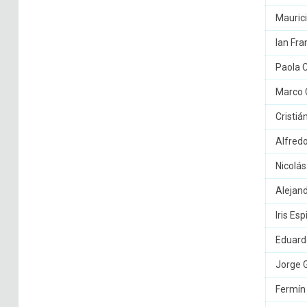
Maurici
Ian Fra
Paola C
Marco 
Cristiá
Alfredo
Nicolá
Alejan
Iris Es
Eduard
Jorge 
Fermín