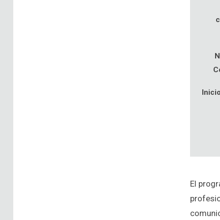
c
N
C
Inici
El prog
profesio
comunic