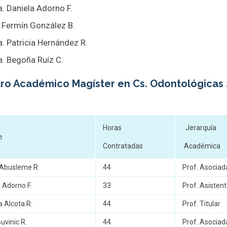
a. Daniela Adorno F.
. Fermín González B.
a. Patricia Hernández R.
a. Begoña Ruíz C.
tro Académico Magíster en Cs. Odontológicas
Horas
Jerarquía
e
Contratadas
Académic
 Abusleme R.
44
Prof. Asociad
 Adorno F.
33
Prof. Asisten
 Alcota R.
44
Prof. Titular
uvinic R.
44
Prof. Asociad