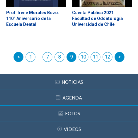
Prof. Irene Morales Bozo.
Cuenta Pública 2021
110° Aniversario de la
Facultad de Odontología
Escuela Dental
Universidad de Chile
...
terior
1
7
8
9
10
11
siguiente
12
NOTICIAS
AGENDA
FOTOS
VIDEOS