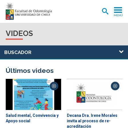
MENÚ
ADMISIÓN
VIDEOS
CARRERA
POSTGRADOS Y POSTÍTULOS
INVESTIGACIÓN
Últimos videos
EXTENSIÓN
INTERNACIONAL
CLÍNICA ODONTOLÓGICA
BIBLIOTECA
Salud mental, Convivencia y
Decana Dra. Irene Morales
FACULTAD
Apoyo social
invita al proceso de re-
acreditación