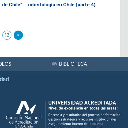
. de Chile"
odontología en Chile (parte 4)
guiente
12
DEOS
BIBLIOTECA
idad