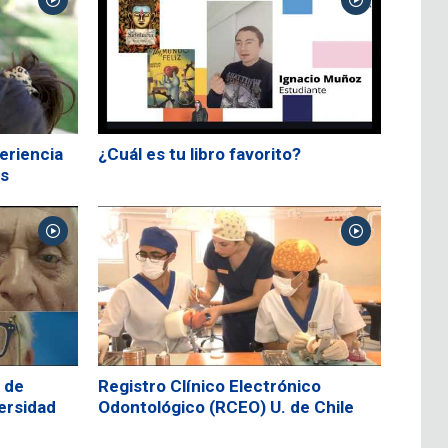
eriencia
¿Cuál es tu libro favorito?
es
 de
Registro Clínico Electrónico
versidad
Odontológico (RCEO) U. de Chile