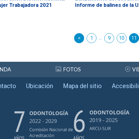
ujer Trabajadora 2021
Informe de balines de la U
...
anterior
1
9
10
11
si
ENDA
FOTOS
VI
ntacto
Ubicación
Mapa del sitio
Accesibil