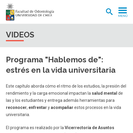
MENÚ
ADMISIÓN
VIDEOS
CARRERA
POSTGRADOS Y POSTÍTULOS
Programa "Hablemos de":
INVESTIGACIÓN
estrés en la vida universitaria
EXTENSIÓN
Este capítulo aborda cómo el ritmo de los estudios, la presión del
INTERNACIONAL
rendimiento y la carga emocional impactan la
salud mental
de
las y los estudiantes y entrega además herramientas para
CLÍNICA ODONTOLÓGICA
reconocer
,
enfrentar
y
acompañar
estos procesos en la vida
BIBLIOTECA
universitaria.
FACULTAD
El programa es realizado por la
Vicerrectoría de Asuntos