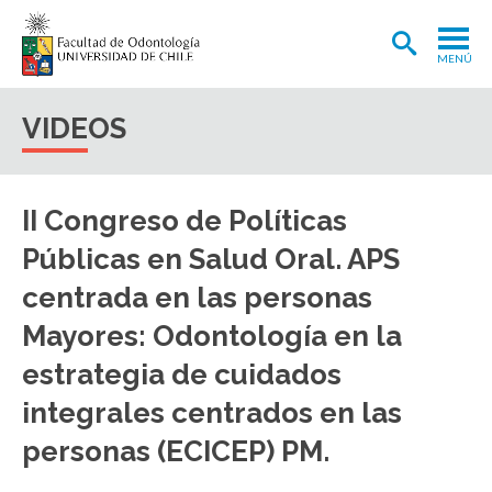
MENÚ
ADMISIÓN
VIDEOS
CARRERA
POSTGRADOS Y POSTÍTULOS
II Congreso de Políticas
INVESTIGACIÓN
Públicas en Salud Oral. APS
EXTENSIÓN
centrada en las personas
Mayores: Odontología en la
INTERNACIONAL
estrategia de cuidados
CLÍNICA ODONTOLÓGICA
integrales centrados en las
BIBLIOTECA
personas (ECICEP) PM.
FACULTAD