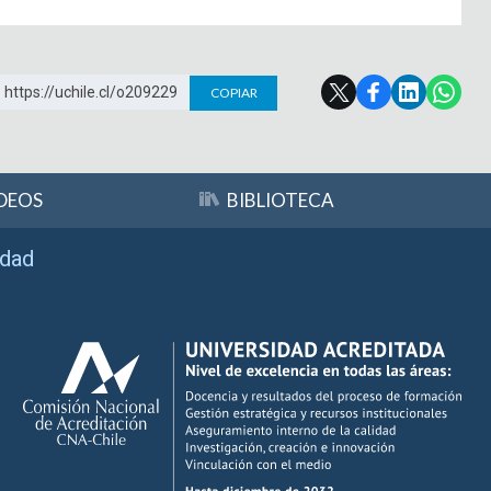
https://uchile.cl/o209229
COPIAR
DEOS
BIBLIOTECA
idad