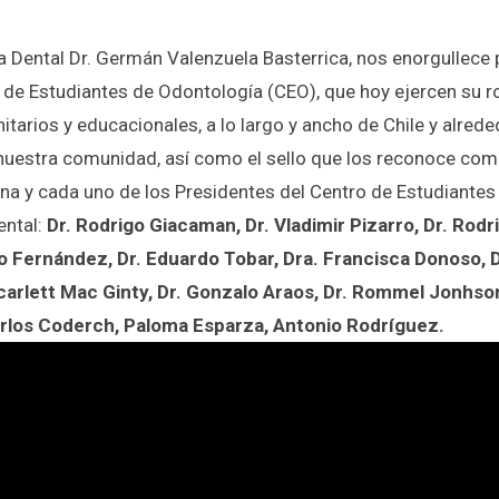
la Dental Dr. Germán Valenzuela Basterrica, nos enorgullec
o de Estudiantes de Odontología (CEO), que hoy ejercen su r
itarios y educacionales, a lo largo y ancho de Chile y alr
uestra comunidad, así como el sello que los reconoce como 
na y cada uno de los Presidentes del Centro de Estudiantes
ental:
Dr. Rodrigo Giacaman, Dr. Vladimir Pizarro, Dr. Rod
 Fernández, Dr. Eduardo Tobar, Dra. Francisca Donoso, D
carlett Mac Ginty, Dr. Gonzalo Araos, Dr. Rommel Jonhson, 
rlos Coderch, Paloma Esparza, Antonio Rodríguez.