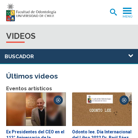
MENÚ
ADMISIÓN
VIDEOS
CARRERA
POSTGRADOS Y POSTÍTULOS
INVESTIGACIÓN
Últimos videos
EXTENSIÓN
Eventos artísticos
INTERNACIONAL
CLÍNICA ODONTOLÓGICA
BIBLIOTECA
FACULTAD
Ex Presidentes del CEO en el
Odonto lee. Día Internacional
112° Aniversario de la
del Libro 2022 Dr. Raúl Sáez