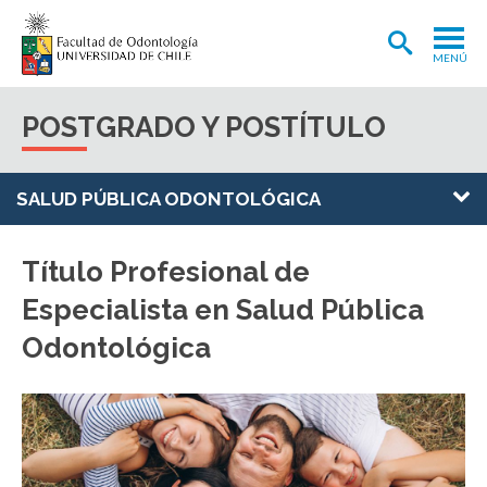
MENÚ
ADMISIÓN
POSTGRADO Y POSTÍTULO
CARRERA
POSTGRADOS Y POSTÍTULOS
SALUD PÚBLICA ODONTOLÓGICA
INVESTIGACIÓN
Título Profesional de
EXTENSIÓN
Especialista en Salud Pública
INTERNACIONAL
Odontológica
CLÍNICA ODONTOLÓGICA
BIBLIOTECA
FACULTAD