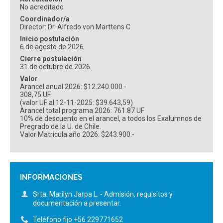
No acreditado
Coordinador/a
Director: Dr. Alfredo von Marttens C.
Inicio postulación
6 de agosto de 2026
Cierre postulación
31 de octubre de 2026
Valor
Arancel anual 2026: $12.240.000.-
308,75 UF
(valor UF al 12-11-2025: $39.643,59)
Arancel total programa 2026: 761.87 UF
10% de descuento en el arancel, a todos los Exalumnos de
Pregrado de la U. de Chile.
Valor Matrícula año 2026: $243.900.-
INFORMACIONES
Srta. Marilyn Jarpa L. - Admisión, requisitos y
documentación a presentar.
Teléfono fijo +56 229771652