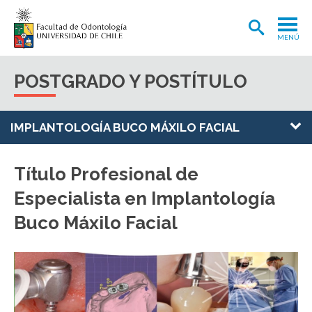
MENÚ
ADMISIÓN
POSTGRADO Y POSTÍTULO
CARRERA
POSTGRADOS Y POSTÍTULOS
IMPLANTOLOGÍA BUCO MÁXILO FACIAL
INVESTIGACIÓN
Título Profesional de
EXTENSIÓN
Especialista en Implantología
INTERNACIONAL
Buco Máxilo Facial
CLÍNICA ODONTOLÓGICA
BIBLIOTECA
FACULTAD