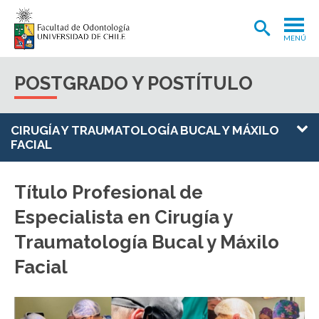
MENÚ
ADMISIÓN
POSTGRADO Y POSTÍTULO
CARRERA
POSTGRADOS Y POSTÍTULOS
CIRUGÍA Y TRAUMATOLOGÍA BUCAL Y MÁXILO
FACIAL
INVESTIGACIÓN
EXTENSIÓN
Título Profesional de
Especialista en Cirugía y
INTERNACIONAL
Traumatología Bucal y Máxilo
CLÍNICA ODONTOLÓGICA
Facial
BIBLIOTECA
FACULTAD