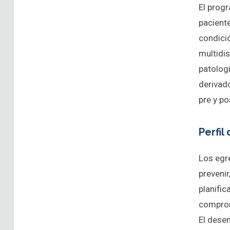
El prog
paciente
condició
multidis
patolog
derivad
pre y p
Perfil
Los egr
prevenir
planific
comprom
El dese