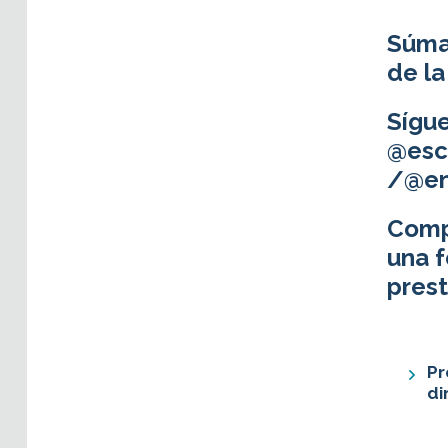
Súmat
de l
Sígu
@esc
/@en
Compa
una f
prest
Pr
di