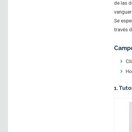
de las d
vanguar
Se esper
través 
Campo
Cl
Ho
1. Tut