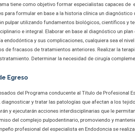
rama tiene como objetivo formar especialistas capaces de 
s para formular en base a la historia clínica un diagnóstico 
n pulpar utilizando fundamentos biológicos, científicos y t
ciplinario e integral. Elaborar en base al diagnóstico un pla
ía endodóntica y sus complicaciones, cualquiera sea el niv
os de fracasos de tratamientos anteriores. Realizar la tera
ostratamiento. Determinar la necesidad de cirugía complemen
 de Egreso
esados del Programa conducente al Título de Profesional E
, diagnosticar y tratar las patologías que afectan a los tejid
arán y ejecutarán acciones interdisciplinarias que le permita
iso del complejo pulpodentinario, promoviendo y manteniendo
mpeño profesional del especialista en Endodoncia se realiza