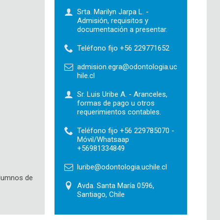
Srta. Marilyn Jarpa L. -
Admisión, requisitos y
documentación a presentar.
Teléfono fijo +56 229771652
admision.egra@odontologia.uc
hile.cl
Sr. Luis Uribe A. - Aranceles,
formas de pago u otros
requerimientos contables.
Teléfono fijo +56 229785070 -
Móvil/Whatsaap
+56981334849
luribe@odontologia.uchile.cl
alumnos de
Avda. Santa María 0596,
Santiago, Chile