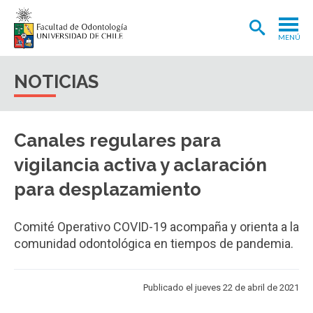
MENÚ
ADMISIÓN
NOTICIAS
CARRERA
POSTGRADOS Y POSTÍTULOS
Canales regulares para
INVESTIGACIÓN
vigilancia activa y aclaración
EXTENSIÓN
para desplazamiento
INTERNACIONAL
Comité Operativo COVID-19 acompaña y orienta a la
CLÍNICA ODONTOLÓGICA
comunidad odontológica en tiempos de pandemia.
BIBLIOTECA
Publicado el jueves 22 de abril de 2021
FACULTAD