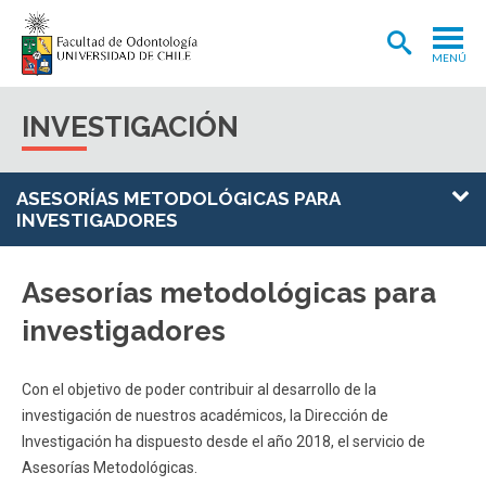
MENÚ
ADMISIÓN
INVESTIGACIÓN
CARRERA
POSTGRADOS Y POSTÍTULOS
ASESORÍAS METODOLÓGICAS PARA
INVESTIGADORES
INVESTIGACIÓN
EXTENSIÓN
Asesorías metodológicas para
investigadores
INTERNACIONAL
CLÍNICA ODONTOLÓGICA
Con el objetivo de poder contribuir al desarrollo de la
BIBLIOTECA
investigación de nuestros académicos, la Dirección de
Investigación ha dispuesto desde el año 2018, el servicio de
FACULTAD
Asesorías Metodológicas.