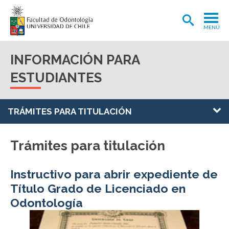
MENÚ
ADMISIÓN
INFORMACIÓN PARA
CARRERA
ESTUDIANTES
POSTGRADOS Y POSTÍTULOS
TRÁMITES PARA TITULACIÓN
INVESTIGACIÓN
EXTENSIÓN
Trámites para titulación
INTERNACIONAL
Instructivo para abrir expediente de
CLÍNICA ODONTOLÓGICA
Título Grado de Licenciado en
BIBLIOTECA
Odontología
FACULTAD