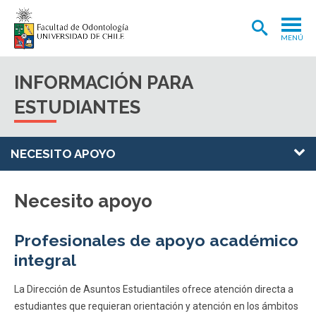
MENÚ
ADMISIÓN
INFORMACIÓN PARA
CARRERA
ESTUDIANTES
POSTGRADOS Y POSTÍTULOS
NECESITO APOYO
INVESTIGACIÓN
EXTENSIÓN
Necesito apoyo
INTERNACIONAL
Profesionales de apoyo académico
CLÍNICA ODONTOLÓGICA
integral
BIBLIOTECA
La Dirección de Asuntos Estudiantiles ofrece atención directa a
FACULTAD
estudiantes que requieran orientación y atención en los ámbitos