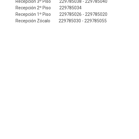
Recepción 3º Piso 229785038 - 229785040
ESTUDIANTES
ACADÉMICOS
Recepción 2º Piso 229785034
Recepción 1º Piso 229785026 - 229785020
FUNCIONARIOS
EGRESADOS
Recepción Zócalo 229785030 - 229785055