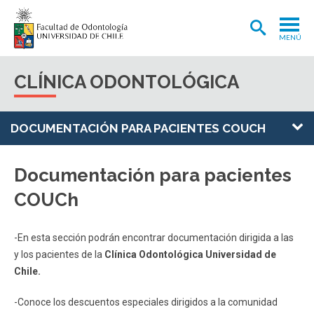
MENÚ
ADMISIÓN
CLÍNICA ODONTOLÓGICA
CARRERA
POSTGRADOS Y POSTÍTULOS
DOCUMENTACIÓN PARA PACIENTES COUCH
INVESTIGACIÓN
Documentación para pacientes
EXTENSIÓN
COUCh
INTERNACIONAL
-En esta sección podrán encontrar documentación dirigida a las
CLÍNICA ODONTOLÓGICA
y los pacientes de la
Clínica Odontológica Universidad de
BIBLIOTECA
Chile.
FACULTAD
-Conoce los descuentos especiales dirigidos a la comunidad