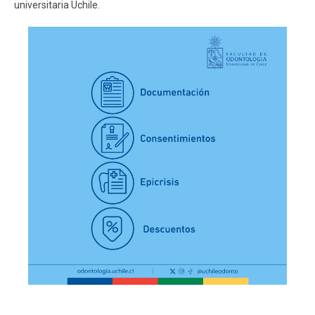
universitaria Uchile.
ESTUDIANTES
ACADÉMICOS
FUNCIONARIOS
EGRESADOS