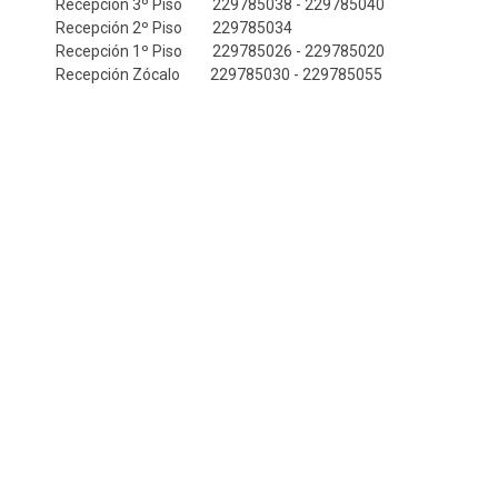
Recepción 3º Piso 229785038 - 229785040
ESTUDIANTES
ACADÉMICOS
Recepción 2º Piso 229785034
Recepción 1º Piso 229785026 - 229785020
FUNCIONARIOS
EGRESADOS
Recepción Zócalo 229785030 - 229785055