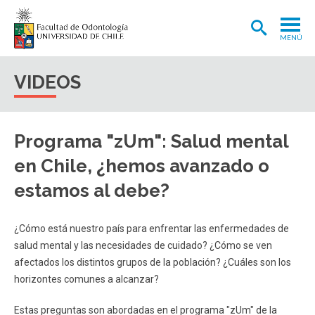
MENÚ
ADMISIÓN
VIDEOS
CARRERA
POSTGRADOS Y POSTÍTULOS
Programa "zUm": Salud mental
INVESTIGACIÓN
en Chile, ¿hemos avanzado o
EXTENSIÓN
estamos al debe?
INTERNACIONAL
¿Cómo está nuestro país para enfrentar las enfermedades de
CLÍNICA ODONTOLÓGICA
salud mental y las necesidades de cuidado? ¿Cómo se ven
afectados los distintos grupos de la población? ¿Cuáles son los
BIBLIOTECA
horizontes comunes a alcanzar?
FACULTAD
Estas preguntas son abordadas en el programa "zUm" de la