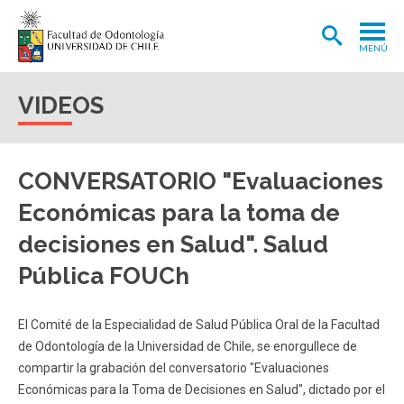
MENÚ
ADMISIÓN
VIDEOS
CARRERA
POSTGRADOS Y POSTÍTULOS
CONVERSATORIO "Evaluaciones
INVESTIGACIÓN
Económicas para la toma de
EXTENSIÓN
decisiones en Salud". Salud
Pública FOUCh
INTERNACIONAL
CLÍNICA ODONTOLÓGICA
El Comité de la Especialidad de Salud Pública Oral de la Facultad
BIBLIOTECA
de Odontología de la Universidad de Chile, se enorgullece de
compartir la grabación del conversatorio "Evaluaciones
FACULTAD
Económicas para la Toma de Decisiones en Salud", dictado por el