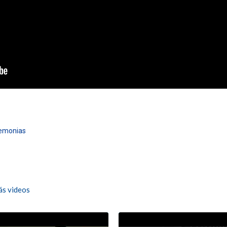
emonias
s videos