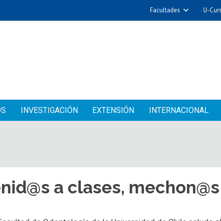
Facultades
U-Cur
OS
INVESTIGACIÓN
EXTENSIÓN
INTERNACIONAL
enid@s a clases, mechon@s 