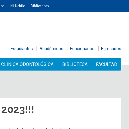
sos
Mi Uchile
Bibliotecas
Estudiantes
Académicos
Funcionarios
Egresados
CLÍNICA ODONTOLÓGICA
BIBLIOTECA
FACULTAD
2023!!!