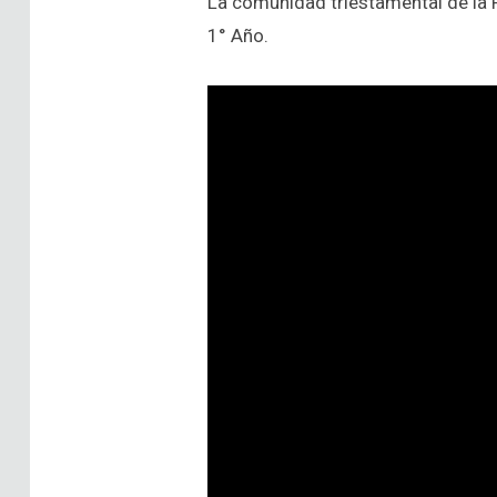
La comunidad triestamental de la F
1° Año.